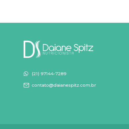
(21) 97144-7289
contato@daianespitz.com.br